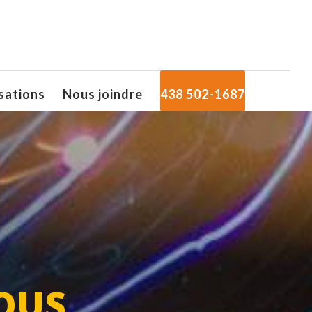
sations
Nous joindre
438 502-1687
OUS