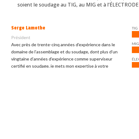
soient le soudage au TIG, au MIG et à l’ÉLECTRODE 
Serge Lamothe
TIG
Président
MIG
Avec près de trente-cinq années d’expérience dans le
domaine de l’assemblage et du soudage, dont plus d’un
vingtaine d’années d’expérience comme superviseur
ÉLE
certifié en soudage, je mets mon expertise à votre
service pour vos travaux d’assemblage et de soudage.